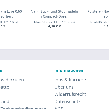
rym Love 0,60
Näh-, Stick- und Stopfnadeln
Polsterer-Na
sortiert
in Compact-Dose,...
sor
,09 € * / 1 Stück)
Inhalt
30 Stück
(0,14 € * / 1 Stück)
Inhalt
3 Stück
(
 € *
4,10 € *
4,1
ce
Informationen
 widerrufen
Jobs & Karriere
atte
Über uns
Widerrufsrecht
sand
Datenschutz
 Zahlungsbedingungen
AGB