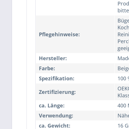
Prod
bitt
Büge
Koch
Pflegehinweise:
Rein
Perc
geei
Hersteller:
Made
Farbe:
Beig
Spezifikation:
100 
OEKO
Zertifizierung:
Klas
ca. Länge:
400 
Verwendung:
Näh
ca. Gewicht:
16 