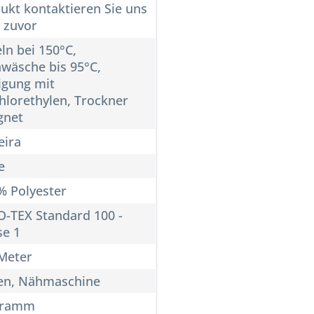
ukt kontaktieren Sie uns
e zuvor
ln bei 150°C,
wäsche bis 95°C,
igung mit
hlorethylen, Trockner
gnet
ira
e
% Polyester
-TEX Standard 100 -
se 1
Meter
en, Nähmaschine
Gramm