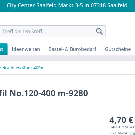
City Center Saalfeld Markt 3-5 in 07318 Saalfeld
nt
Ideenwelten
Bastel- & Bürobedarf
Gutscheine
eira Allesnäher 400m
il No.120-400 m-9280
4,70 €
Inhalt:
1 Stüc
inkl. MwSt.
zzg