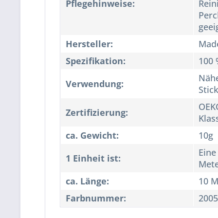
Pflegehinweise:
Rein
Perc
geei
Hersteller:
Made
Spezifikation:
100 
Nähe
Verwendung:
Stic
OEKO
Zertifizierung:
Klas
ca. Gewicht:
10g
Eine
1 Einheit ist:
Met
ca. Länge:
10 M
Farbnummer:
2005