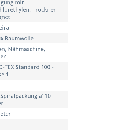
igung mit
hlorethylen, Trockner
gnet
ira
% Baumwolle
n, Nähmaschine,
ken
-TEX Standard 100 -
se 1
 Spiralpackung a' 10
er
eter