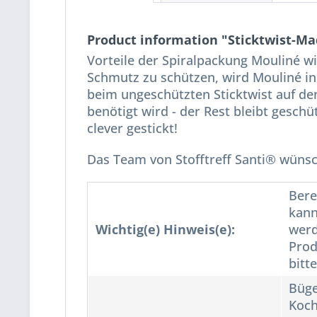
Product information "Sticktwist-Ma
Vorteile der Spiralpackung Mouliné w
Schmutz zu schützen, wird Mouliné in
beim ungeschützten Sticktwist auf den
benötigt wird - der Rest bleibt geschü
clever gestickt!
Das Team von Stofftreff Santi® wünsch
Bere
kann
Wichtig(e) Hinweis(e):
werd
Prod
bitt
Büge
Koch