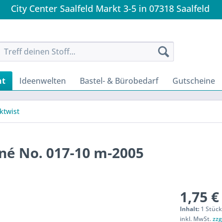
City Center Saalfeld Markt 3-5 in 07318 Saalfeld
nt
Ideenwelten
Bastel- & Bürobedarf
Gutscheine
cktwist
né No. 017-10 m-2005
1,75 €
Inhalt:
1 Stüc
inkl. MwSt.
zzg