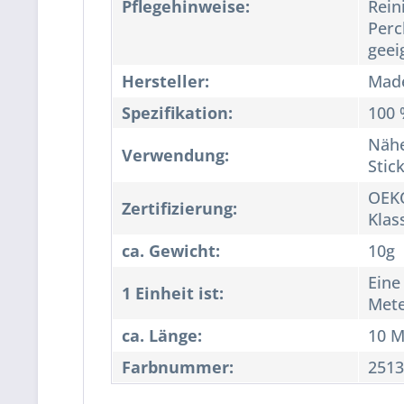
Pflegehinweise:
Rein
Perc
geei
Hersteller:
Made
Spezifikation:
100 
Nähe
Verwendung:
Stic
OEKO
Zertifizierung:
Klas
ca. Gewicht:
10g
Eine
1 Einheit ist:
Met
ca. Länge:
10 M
Farbnummer:
2513