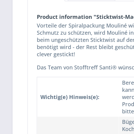
Product information "Sticktwist-Ma
Vorteile der Spiralpackung Mouliné w
Schmutz zu schützen, wird Mouliné in
beim ungeschützten Sticktwist auf den
benötigt wird - der Rest bleibt geschü
clever gestickt!
Das Team von Stofftreff Santi® wünsch
Bere
kann
Wichtig(e) Hinweis(e):
werd
Prod
bitt
Büge
Koch