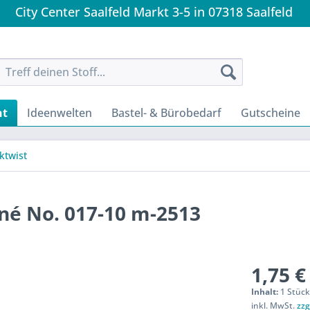
City Center Saalfeld Markt 3-5 in 07318 Saalfeld
nt
Ideenwelten
Bastel- & Bürobedarf
Gutscheine
cktwist
né No. 017-10 m-2513
1,75 €
Inhalt:
1 Stüc
inkl. MwSt.
zzg