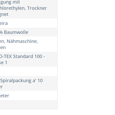
igung mit
hlorethylen, Trockner
gnet
ira
% Baumwolle
n, Nähmaschine,
ken
-TEX Standard 100 -
se 1
 Spiralpackung a' 10
er
eter