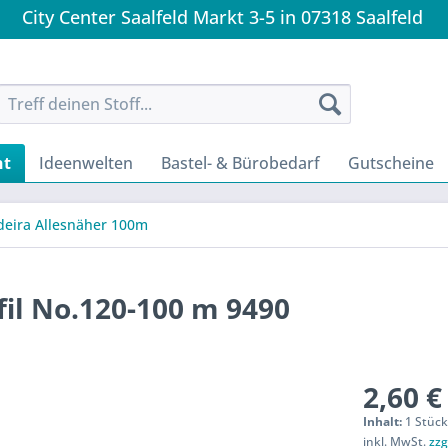
City Center Saalfeld Markt 3-5 in 07318 Saalfeld
nt
Ideenwelten
Bastel- & Bürobedarf
Gutscheine
eira Allesnäher 100m
il No.120-100 m 9490
2,60 €
Inhalt:
1 Stüc
inkl. MwSt.
zzg