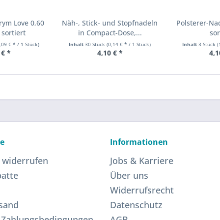
rym Love 0,60
Näh-, Stick- und Stopfnadeln
Polsterer-Na
sortiert
in Compact-Dose,...
sor
,09 € * / 1 Stück)
Inhalt
30 Stück
(0,14 € * / 1 Stück)
Inhalt
3 Stück
(
 € *
4,10 € *
4,1
ce
Informationen
 widerrufen
Jobs & Karriere
atte
Über uns
Widerrufsrecht
sand
Datenschutz
 Zahlungsbedingungen
AGB