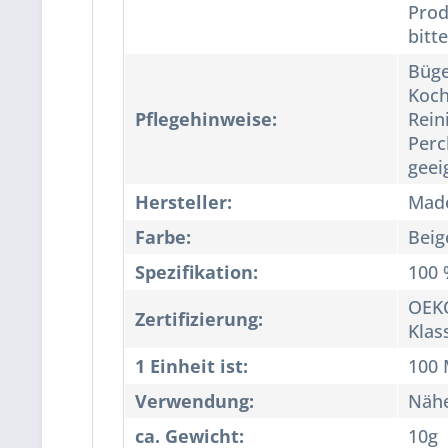
Prod
bitt
Büge
Koch
Pflegehinweise:
Rein
Perc
geei
Hersteller:
Made
Farbe:
Beig
Spezifikation:
100 
OEKO
Zertifizierung:
Klas
1 Einheit ist:
100 
Verwendung:
Näh
ca. Gewicht:
10g