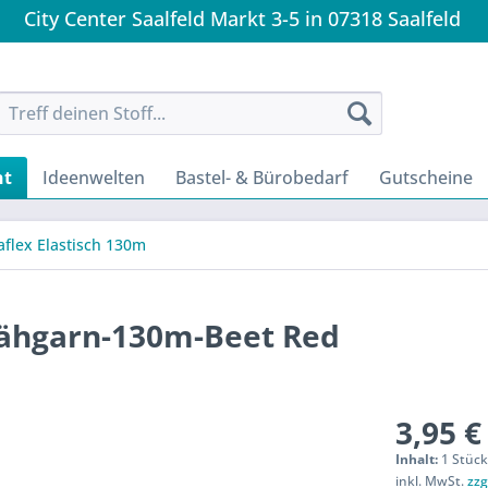
City Center Saalfeld Markt 3-5 in 07318 Saalfeld
nt
Ideenwelten
Bastel- & Bürobedarf
Gutscheine
aflex Elastisch 130m
Nähgarn-130m-Beet Red
3,95 €
Inhalt:
1 Stüc
inkl. MwSt.
zzg