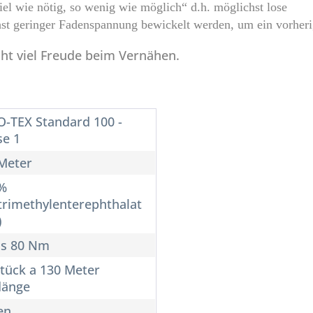
el wie nötig, so wenig wie möglich“ d.h. möglichst lose
chst geringer Fadenspannung bewickelt werden, um ein vorhe
ht viel Freude beim Vernähen.
-TEX Standard 100 -
se 1
Meter
%
trimethylenterephthalat
)
is 80 Nm
Stück a 130 Meter
länge
en