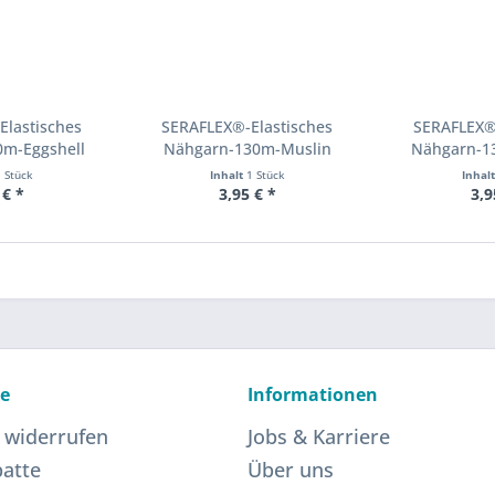
Elastisches
SERAFLEX®-Elastisches
SERAFLEX®-
0m-Eggshell
Nähgarn-130m-Muslin
Nähgarn-13
1 Stück
Inhalt
1 Stück
Inhal
 € *
3,95 € *
3,9
ce
Informationen
 widerrufen
Jobs & Karriere
atte
Über uns