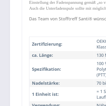
Einstellung der Fadenspannung gemäß „so vi
Auch die Unterfadenspule sollte mit mögli
Das Team von Stofftreff Santi® wünsc
OEKO
Zertifizierung:
Klas
ca. Länge:
130 
100 
Spezifikation:
Poly
(PTT
Nadelstärke:
70 b
= 1 
1 Einheit ist:
Lauf
Verwendung:
Näh