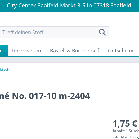
City Center Saalfeld Markt 3-5 in 07318 Saalfeld
nt
Ideenwelten
Bastel- & Bürobedarf
Gutscheine
cktwist
né No. 017-10 m-2404
1,75 €
Inhalt:
1 Stüc
inkl. MwSt.
zzg