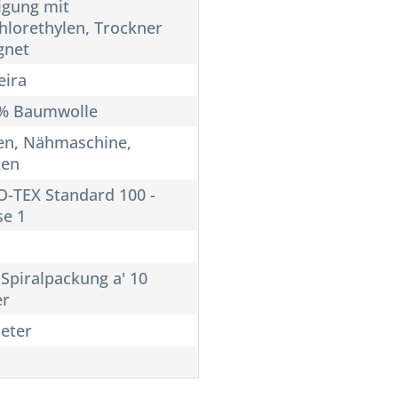
igung mit
hlorethylen, Trockner
gnet
ira
% Baumwolle
n, Nähmaschine,
ken
-TEX Standard 100 -
se 1
 Spiralpackung a' 10
er
eter