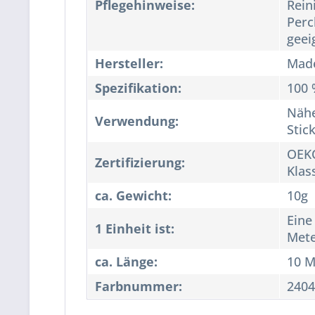
Pflegehinweise:
Rein
Perc
geei
Hersteller:
Made
Spezifikation:
100 
Nähe
Verwendung:
Stic
OEKO
Zertifizierung:
Klas
ca. Gewicht:
10g
Eine
1 Einheit ist:
Met
ca. Länge:
10 M
Farbnummer:
2404