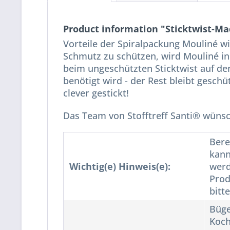
Product information "Sticktwist-Ma
Vorteile der Spiralpackung Mouliné w
Schmutz zu schützen, wird Mouliné in
beim ungeschützten Sticktwist auf den
benötigt wird - der Rest bleibt geschü
clever gestickt!
Das Team von Stofftreff Santi® wünsch
Bere
kann
Wichtig(e) Hinweis(e):
werd
Prod
bitt
Büge
Koch