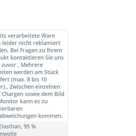
its verarbeitete Ware
 leider nicht reklamiert
en. Bei Fragen zu Ihrem
ukt kontaktieren Sie uns
e zuvor , Mehrere
eiten werden am Stück
efert (max. 8 bis 10
r)., Zwischen einzelnen
f Chargen sowie dem Bild
onitor kann es zu
rierbaren
babweichungen kommen.
Elasthan, 95 %
mwolle