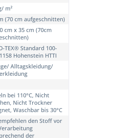
g/ m²
m (70 cm aufgeschnitten)
10 cm x 35 cm (70cm
eschnitten)
-TEX® Standard 100-
1158 Hohenstein HTTI
ge/ Alltagskleidung/
erkleidung
ln bei 110°C, Nicht
chen, Nicht Trockner
gnet, Waschbar bis 30°C
empfehlen den Stoff vor
Verarbeitung
prechend der