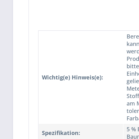
Bere
kann
werd
Prod
bitt
Einh
Wichtig(e) Hinweis(e):
geli
Mete
Stof
am M
tole
Far
5 % 
Spezifikation:
Bau