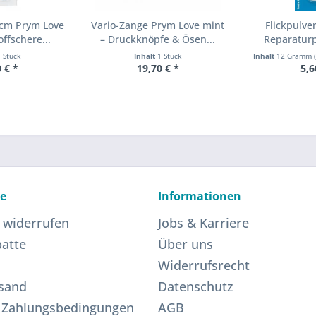
 cm Prym Love
Vario-Zange Prym Love mint
Flickpulver
offschere...
– Druckknöpfe & Ösen...
Reparaturp
1 Stück
Inhalt
1 Stück
Inhalt
12 Gramm
 € *
19,70 € *
5,6
ce
Informationen
 widerrufen
Jobs & Karriere
atte
Über uns
Widerrufsrecht
sand
Datenschutz
 Zahlungsbedingungen
AGB