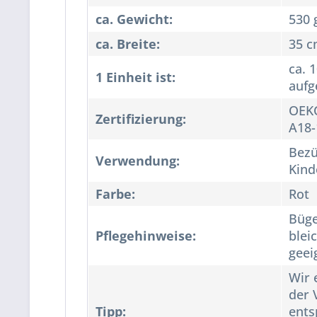
ca. Gewicht:
530 
ca. Breite:
35 c
ca. 
1 Einheit ist:
aufg
OEKO
Zertifizierung:
A18-
Bezü
Verwendung:
Kind
Farbe:
Rot
Büge
Pflegehinweise:
blei
geei
Wir 
der 
Tipp:
ents