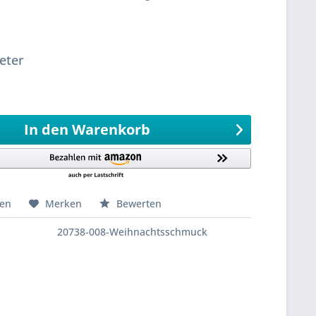
sandfertig
eter
eter
999,6
Meter 0,1 Meter
In den
Warenkorb
hen
Merken
Bewerten
20738-008-Weihnachtsschmuck