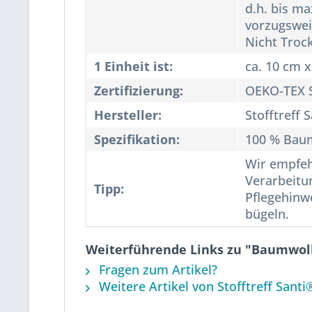
d.h. bis m
vorzugswei
Nicht Troc
1 Einheit ist:
ca. 10 cm 
Zertifizierung:
OEKO-TEX S
Hersteller:
Stofftreff 
Spezifikation:
100 % Bau
Wir empfeh
Verarbeitu
Tipp:
Pflegehinw
bügeln.
Weiterführende Links zu "Baumwol
Fragen zum Artikel?
Weitere Artikel von Stofftreff Santi