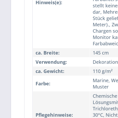
Hinweis(e):
stellt kei
dar, Mehre
Stück gelie
Meter)., Zw
Chargen so
Monitor ka
Farbabwei
ca. Breite:
145 cm
Verwendung:
Dekoration
ca. Gewicht:
110 g/m²
Marine, W
Farbe:
Muster
Chemische 
Lösungsmit
Trichloret
Pflegehinweise:
30°C, Nicht