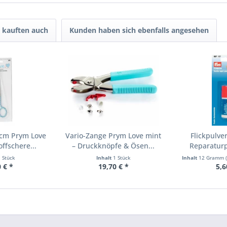
 kauften auch
Kunden haben sich ebenfalls angesehen
 cm Prym Love
Vario-Zange Prym Love mint
Flickpulver
offschere...
– Druckknöpfe & Ösen...
Reparaturp
1 Stück
Inhalt
1 Stück
Inhalt
12 Gramm
 € *
19,70 € *
5,6