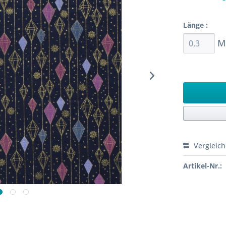
Sofort ver
Länge :
M
Ab 0,3 M
Vergleic
Artikel-Nr.: