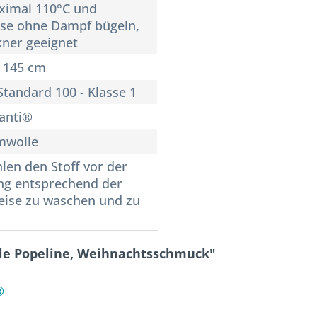
aximal 110°C und
se ohne Dampf bügeln,
kner geeignet
x 145 cm
tandard 100 - Klasse 1
Santi®
mwolle
len den Stoff vor der
ng entsprechend der
eise zu waschen und zu
le Popeline, Weihnachtsschmuck"
®