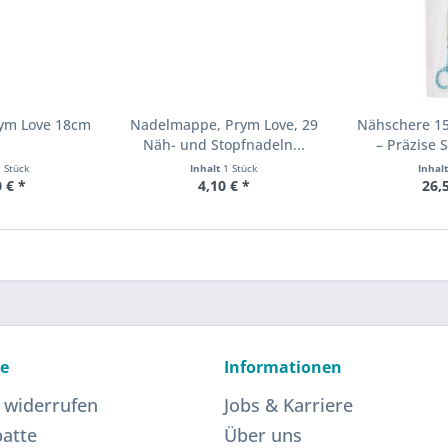
rym Love 18cm
Nadelmappe, Prym Love, 29
Nähschere 15
Näh- und Stopfnadeln...
– Präzise S
1 Stück
Inhalt
1 Stück
Inhal
 € *
4,10 € *
26,
ce
Informationen
 widerrufen
Jobs & Karriere
atte
Über uns