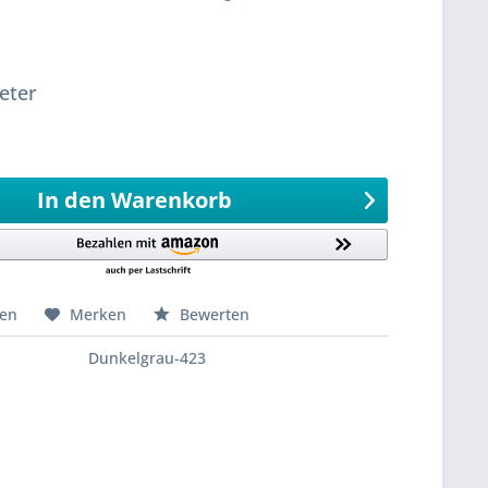
sandfertig
eter
eter
999
Meter 0,1 Meter
In den
Warenkorb
hen
Merken
Bewerten
Dunkelgrau-423