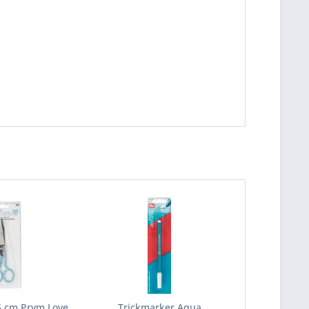
 cm Prym Love
Trickmarker Aqua