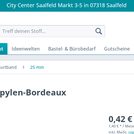
City Center Saalfeld Markt 3-5 in 07318 Saalfeld
nt
Ideenwelten
Bastel- & Bürobedarf
Gutscheine
urtband
25 mm
pylen-Bordeaux
0,42 €
1,40 € * / Mete
inkl. MwSt.
zzg