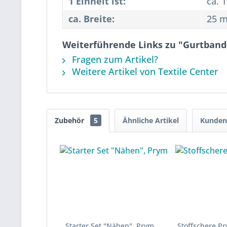
1 Einheit ist:
ca. 
ca. Breite:
25 
Weiterführende Links zu "Gurtban
Fragen zum Artikel?
Weitere Artikel von Textile Center
Zubehör
5
Ähnliche Artikel
Kunden 
Starter Set "Nähen", Prym
Stoffschere P