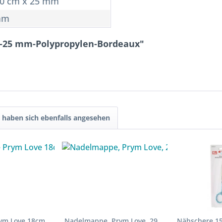
10 cm x 25 mm
mm
d-25 mm-Polypropylen-Bordeaux"
haben sich ebenfalls angesehen
rym Love 18cm
Nadelmappe, Prym Love, 29
Nähschere 15