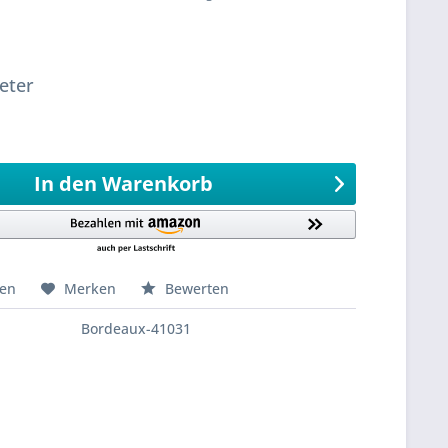
sandfertig
eter
eter
1000
Meter 0,1 Meter
In den
Warenkorb
hen
Merken
Bewerten
Bordeaux-41031