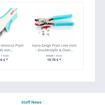
r Omnicut Prym
Vario-Zange Prym Love mint
 45 mm...
– Druckknöpfe & Ösen...
t
1 Stück
Inhalt
1 Stück
50 € *
19,70 € *
Stoff News