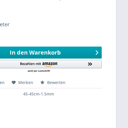
sandfertig
eter
eter
994,9
Meter 0,1 Meter
In den
Warenkorb
hen
Merken
Bewerten
45-45cm-1.5mm