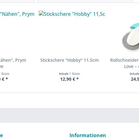
Nähen", Prym
Stickschere "Hobby" 11,5cm
Rollschneide
ve
Love –
1 Stück
Inhalt
1 Stück
Inhal
 € *
12,90 € *
24,
ce
Informationen