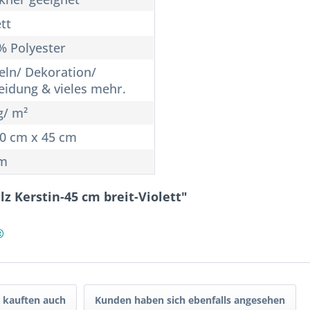
tt
% Polyester
eln/ Dekoration/
eidung & vieles mehr.
g/ m²
10 cm x 45 cm
cm
z Kerstin-45 cm breit-Violett"
®
 kauften auch
Kunden haben sich ebenfalls angesehen