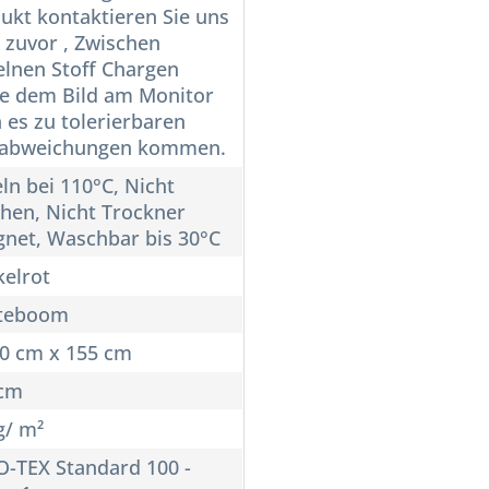
ukt kontaktieren Sie uns
e zuvor , Zwischen
elnen Stoff Chargen
e dem Bild am Monitor
 es zu tolerierbaren
babweichungen kommen.
ln bei 110°C, Nicht
chen, Nicht Trockner
gnet, Waschbar bis 30°C
elrot
teboom
10 cm x 155 cm
 cm
g/ m²
-TEX Standard 100 -