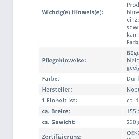
Prod
Wichtig(e) Hinweis(e):
bitt
einz
sowi
kann
Far
Büge
Pflegehinweise:
blei
geei
Farbe:
Dunk
Hersteller:
Noo
1 Einheit ist:
ca. 
ca. Breite:
155
ca. Gewicht:
230 
OEKO
Zertifizierung: