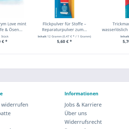
rym Love mint
Flickpulver für Stoffe –
Trickma
e & Ösen...
Reparaturpulver zum...
wasserlöslich 
1 Stück
Inhalt
12 Gramm
(0,47 € * / 1 Gramm)
Inhal
 € *
5,60 € *
5,7
ce
Informationen
 widerrufen
Jobs & Karriere
atte
Über uns
Widerrufsrecht