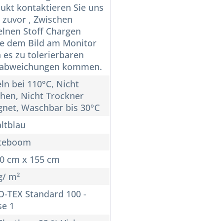
ukt kontaktieren Sie uns
e zuvor , Zwischen
elnen Stoff Chargen
e dem Bild am Monitor
 es zu tolerierbaren
babweichungen kommen.
ln bei 110°C, Nicht
chen, Nicht Trockner
gnet, Waschbar bis 30°C
ltblau
teboom
10 cm x 155 cm
g/ m²
-TEX Standard 100 -
se 1