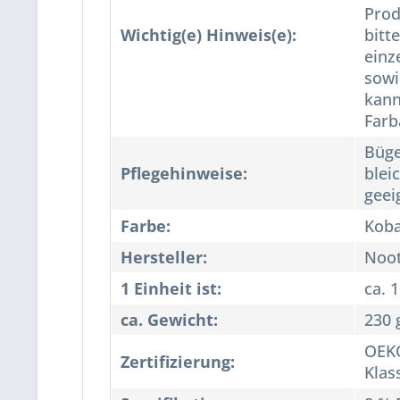
Prod
Wichtig(e) Hinweis(e):
bitt
einz
sowi
kann
Far
Büge
Pflegehinweise:
blei
geei
Farbe:
Koba
Hersteller:
Noo
1 Einheit ist:
ca. 
ca. Gewicht:
230 
OEKO
Zertifizierung:
Klas