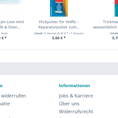
rym Love mint
Flickpulver für Stoffe –
Trickma
e & Ösen...
Reparaturpulver zum...
wasserlöslich 
1 Stück
Inhalt
12 Gramm
(0,47 € * / 1 Gramm)
Inhal
 € *
5,60 € *
5,7
ce
Informationen
 widerrufen
Jobs & Karriere
atte
Über uns
Widerrufsrecht