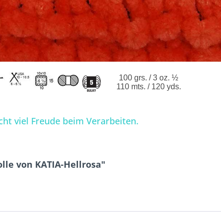
100 grs. / 3 oz. ½
110 mts. / 120 yds.
ht viel Freude beim Verarbeiten.
lle von KATIA-Hellrosa"