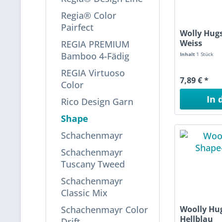
Regia® Color
Pairfect
Wolly Hugs
Weiss
REGIA PREMIUM
Bamboo 4-Fädig
Inhalt
1 Stück
REGIA Virtuoso
7,89 € *
Color
In 
Rico Design Garn
Ware
Shape
Schachenmayr
Schachenmayr
Tuscany Tweed
Schachenmayr
Classic Mix
Woolly Hu
Schachenmayr Color
Hellblau
Drift