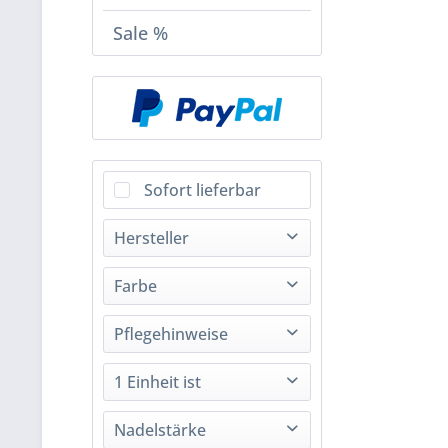
Sale %
Sofort lieferbar
Hersteller
WOOLLY HUGS- Die perfekte Wolle zum Stricken & Häkeln
Farbe
Blau
Pflegehinweise
Grau
1 Einheit ist
Hellblau
Schwarz
ca. 50 g = 165 m Lauflänge
Nadelstärke