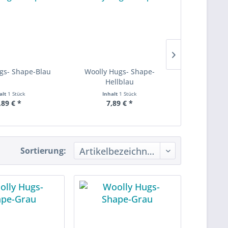
gs- Shape-Blau
Woolly Hugs- Shape-
Woolly Hug
Hellblau
alt
1 Stück
Inhalt
1 Stück
Inha
,89 € *
7,89 € *
7,
Sortierung: