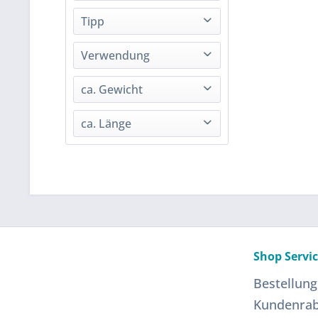
3-3,5
Tipp
Bedarf: 1 Paar Socken in Größe 46 = 100 g
Verwendung
Socken/ Handschuhe/ Mützen und vieles mehr.
ca. Gewicht
Knäuelgröße 50 g
ca. Länge
165 Meter
Shop Servi
Bestellung
Kundenrab