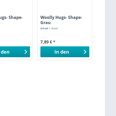
ugs- Shape-
Woolly Hugs- Shape-
Grau
Inhalt
1 Stück
7,89 € *
 den
In den
enkorb
Warenkorb